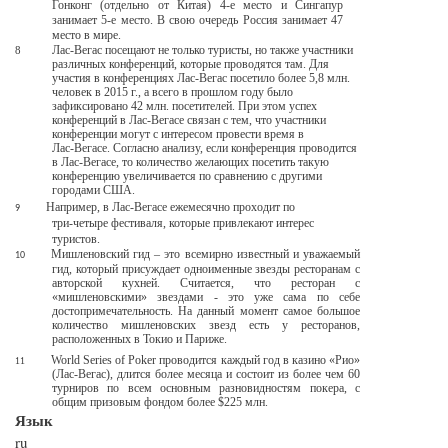
Гонконг (отдельно от Китая)
4-е
место и Сингапур
занимает
5-е
место. В свою очередь Россия занимает 47
место в мире.
Лас-Вегас
посещают не только туристы, но также участники
8
различных конференций, которые проводятся там. Для
участия в конференциях
Лас-Вегас
посетило более 5,8 млн.
человек в 2015 г., а всего в прошлом году было
зафиксировано 42 млн. посетителей. При этом успех
конференций в
Лас-Вегасе
связан с тем, что участники
конференции могут с интересом провести время в
Лас-Вегасе.
Согласно анализу, если конференция проводится
в
Лас-Вегасе,
то количество желающих посетить такую
конференцию увеличивается по сравнению с другими
городами США.
Например, в
Лас-Вегасе
ежемесячно проходит по
9
три-четыре
фестиваля, которые привлекают интерес
туристов.
Мишленовский гид – это всемирно известный и уважаемый
10
гид, который присуждает одноименные звезды ресторанам с
авторской кухней. Считается, что ресторан с
«мишленовскими» звездами - это уже сама по себе
достопримечательность. На данный момент самое большое
количество мишленовских звезд есть у ресторанов,
расположенных в Токио и Париже.
World Series of Poker проводится каждый год в казино «Рио»
11
(Лас-Вегас),
длится более месяца и состоит из более чем 60
турниров по всем основным разновидностям покера, с
общим призовым фондом более $225 млн.
Язык
ru