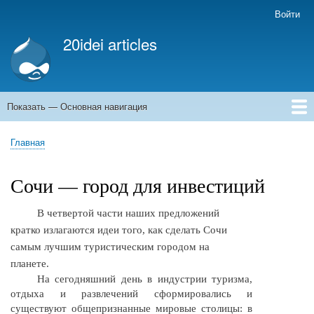
Перейти
Войти
Меню
к
учётной
20idei articles
основному
записи
содержанию
пользователя
Показать — Основная навигация
Основная
навигация
Главная
Главная
Строка
навигации
Сочи — город для инвестиций
В четвертой части наших предложений
кратко излагаются идеи того, как сделать Сочи
самым лучшим туристическим городом на
планете.
На сегодняшний день в индустрии туризма,
отдыха и развлечений сформировались и
существуют общепризнанные мировые столицы: в