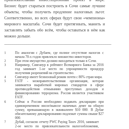
Бизнес будет стараться построить в Сочи самые лучшие
объекты, чтобы получить продление налоговых льгот.
Соответственно, во всех сферах будут свои «чемпионы»
мирового масштаба. Сочи будет притягивать, манить и
заставлять забыть обо всём, чтобы оставаться в нём как
можно дольше.
_____________________________________________________
По аналогии с Дубаем, где полное отсутствие налогов с
1
начала 70-х годов привлекло множество инвесторов.
При этом имущество должно находиться только в Сочи.
2
Например, Сингапур в рейтинге Всемирного Банка за 2016
3
год занимает 1-ое место по упрощенности процедур
получения разрешений на строительство.
Сингапур имеет безвизовый режим почти с 80% стран мира.
4
FATF - межправительственная организация, которая
5
занимается выработкой мировых стандартов в сфере
противодействия отмыванию преступных доходов и
финансированию терроризма. Россия является участником
FATF.
Сейчас в России необходимо подавать декларацию при
6
единовременном ввозе/вывозе наличных денег на общую
сумму, превышающую в эквиваленте $10 000. В Дубае
обязательному декларированию подлежат суммы свыше $27
000.
Дубай, согласно отчету PWC Paying Taxes 2016, занимает
7
2-ое
место по привлекательности налогообложения,