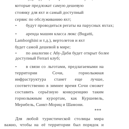
которые предложат самую дешевую
стоянку для яхт и самый доступный
сервис по обслуживанию яхт;
будут проводиться регаты на парусных яхтах;
•
аренда машин класса люкс (Bugatti,
•
Lamborghini и т.д.), вертолетов и яхт
будет самой дешевой в мире;
по аналогии с
Абу-Даби
будет открыт более
•
доступный Ferrari клуб;
в связи со льготами, предлагаемыми на
•
территории Сочи, горнолыжная
инфраструктура станет еще лучше,
соответственно в зимнее время Сочи сможет
составить серьёзную конкуренцию таким
горнолыжным курортам, как Куршевель,
Мерибель,
Санкт-Мориц
и Шамони.
***
Для любой туристической столицы мира
важно, чтобы на её территории был порядок и