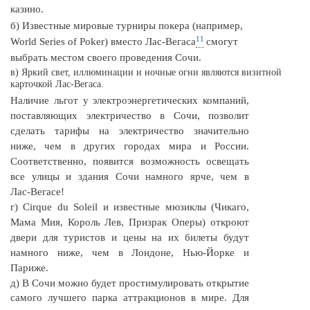
казино.
б) Известные мировые турниры покера (например,
11
World Series of Poker) вместо
Лас-Вегаса
смогут
выбрать местом своего проведения Сочи.
в) Яркий свет, иллюминации и ночные огни являются визитной
карточкой
Лас-Вегаса.
Наличие льгот у электроэнергетических компаний,
поставляющих электричество в Сочи, позволит
сделать тарифы на электричество значительно
ниже, чем в других городах мира и России.
Соответственно, появится возможность освещать
все улицы и здания Сочи намного ярче, чем в
Лас-Вегасе!
г) Cirque du Soleil и известные мюзиклы (Чикаго,
Мама Мия, Король Лев, Призрак Оперы) откроют
двери для туристов и цены на их билеты будут
намного ниже, чем в Лондоне, Нью-Йорке и
Париже.
д) В Сочи можно будет простимулировать открытие
самого лучшего парка аттракционов в мире. Для