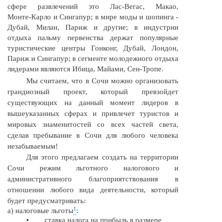
сфере развлечений это
Лас-Вегас,
Макао,
Монте-Карло
и Сингапур; в мире моды и шопинга -
Дубай, Милан, Париж и другие; в индустрии
отдыха пальму первенства держат популярные
туристические центры Гонконг, Дубай, Лондон,
Париж и Сингапур; в сегменте молодежного отдыха
лидерами являются Ибица, Майами,
Сен-Тропе.
Мы считаем, что в Сочи можно организовать
грандиозный проект, который превзойдет
существующих на данный момент лидеров в
вышеуказанных сферах и привлечет туристов и
мировых знаменитостей со всех частей света,
сделав пребывание в Сочи для любого человека
незабываемым!
Для этого предлагаем создать на территории
Сочи режим льготного налогового и
административного благоприятствования в
отношении любого вида деятельности, который
будет предусматривать:
1
а) налоговые льготы
:
•
ставка налога на прибыль в размере