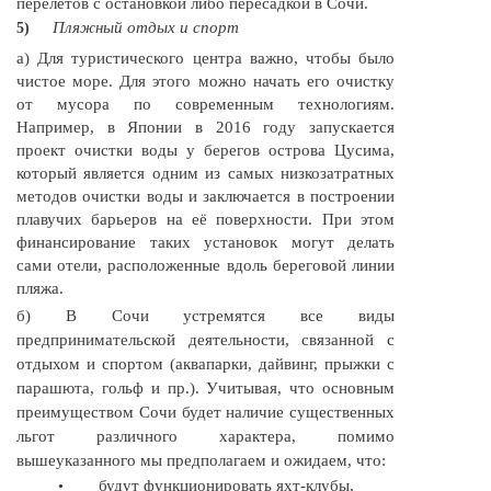
перелетов с остановкой либо пересадкой в Сочи.
Пляжный отдых и спорт
5)
а) Для туристического центра важно, чтобы было
чистое море. Для этого можно начать его очистку
от мусора по современным технологиям.
Например, в Японии в 2016 году запускается
проект очистки воды у берегов острова Цусима,
который является одним из самых низкозатратных
методов очистки воды и заключается в построении
плавучих барьеров на её поверхности. При этом
финансирование таких установок могут делать
сами отели, расположенные вдоль береговой линии
пляжа.
б) В Сочи устремятся все виды
предпринимательской деятельности, связанной с
отдыхом и спортом (аквапарки, дайвинг, прыжки с
парашюта, гольф и пр.). Учитывая, что основным
преимуществом Сочи будет наличие существенных
льгот различного характера, помимо
вышеуказанного мы предполагаем и ожидаем, что:
будут функционировать
яхт-клубы,
•