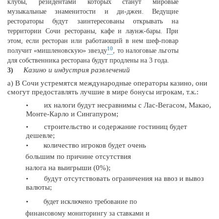
клубы, резидентами которых станут мировые
музыкальные знаменитости и
ди-джеи.
Ведущие
рестораторы будут заинтересованы открывать на
территории Сочи рестораны, кафе и лаунж-бары. При
этом, если ресторан или работающий в нем
шеф-повар
10
получит «мишленовскую» звезду
, то налоговые льготы
для собственника ресторана будут продлены на 3 года.
Казино и индустрия развлечений
3)
а) В Сочи устремятся международные операторы казино, они
смогут предоставлять лучшие в мире бонусы игрокам, т.к.:
их налоги будут несравнимы с
Лас-Вегасом,
Макао,
•
Монте-Карло
и Сингапуром;
строительство и содержание гостиниц будет
•
дешевле;
количество игроков будет очень
•
большим по причине отсутствия
налога на выигрыши (0%);
будут отсутствовать ограничения на ввоз и вывоз
•
валюты;
•
будет исключено требование по
финансовому мониторингу за ставками и