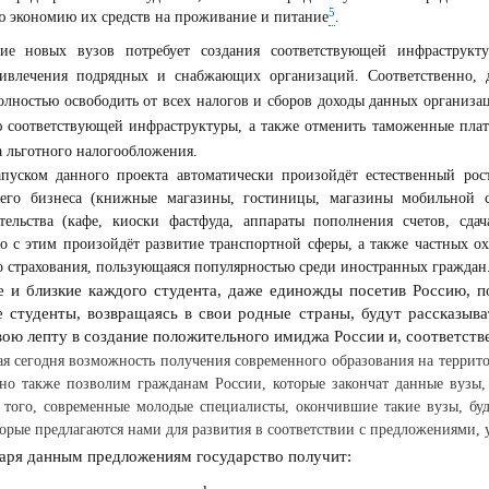
5
 экономию их средств на проживание и питание
.
ие новых вузов потребует создания соответствующей инфраструкт
ривлечения подрядных и снабжающих организаций. Соответственно, 
олностью освободить от всех налогов и сборов доходы данных организац
 соответствующей инфраструктуры, а также отменить таможенные плат
а льготного налогообложения.
апуском данного проекта автоматически произойдёт естественный ро
него бизнеса (книжные магазины, гостиницы, магазины мобильной с
тельства (кафе, киоски фастфуда, аппараты пополнения счетов, сда
 с этим произойдёт развитие транспортной сферы, а также частных охр
 страхования, пользующаяся популярностью среди иностранных граждан
 и близкие каждого студента, даже единожды посетив Россию, по
 студенты, возвращаясь в свои родные страны, будут рассказыва
вою лепту в создание положительного имиджа России и, соответстве
ая сегодня возможность получения современного образования на террит
 но также позволим гражданам России, которые закончат данные вузы
 того, современные молодые специалисты, окончившие такие вузы, буд
торые предлагаются нами для развития в соответствии с предложениями,
аря данным предложениям государство получит: