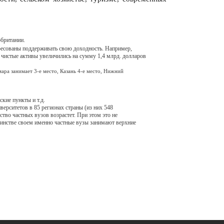
обритании.
ресованы поддерживать свою доходность. Например,
 чистые активы увеличились на сумму 1,4 млрд. долларов
мара занимает
3-е
место, Казань
4-е
место, Нижний
кие пункты и т.д.
ерситетов в 85 регионах страны (из них 548
тво частных вузов возрастет. При этом это не
ьшинстве своем именно частные вузы занимают верхние