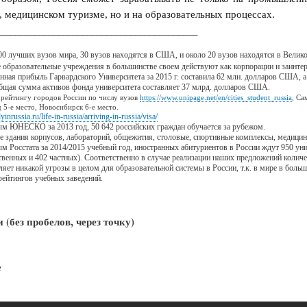
, медицинском туризме, но и на образовательных процессах.
__________________________________________
00 лучших вузов мира, 30 вузов находятся в США, и около 20 вузов находятся в Велик
 образовательные учреждения в большинстве своем действуют как корпорации и заинте
нная прибыль Гарвардского Университета за 2015 г. составила 62 млн. долларов США, а
щая сумма активов фонда университета составляет 37 млрд. долларов США.
 рейтингу городов России по числу вузов
https://www.unipage.net/en/cities_student_russia
, Са
д
5-е
место,
Новосибирск
6-е
место.
dyinrussia.ru/life-in-russia/arriving-in-russia/visa/
м ЮНЕСКО за 2013 год, 50 642 российских граждан обучается за рубежом.
 здания корпусов, лабораторий, общежития, столовые, спортивные комплексы, медицинс
м Росстата за 2014/2015 учебный год, иностранных абитуриентов в России ждут 950 унив
твенных и 402 частных). Соответственно в случае реализации наших предложений количес
ляет никакой угрозы в целом для образовательной системы в России, т.к. в мире в бол
рейтингов учебных заведений.
 (без пробелов, через точку)
е