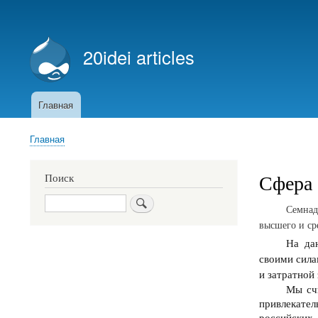
Меню
учётной
20idei articles
записи
пользователя
Главная
Основная
навигация
Главная
Строка
навигации
Сфера 
Поиск
Поиск
Cемнад
высшего и ср
На да
своими сила
и затратной
Мы счи
привлекате
российских