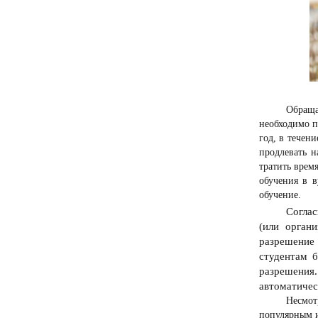
Обраща
необходимо п
год, в течен
продлевать н
тратить врем
обучения в в
обучение.
Соглас
(или орган
разрешение
студентам 
разрешения
автоматичес
Несмот
популярным и