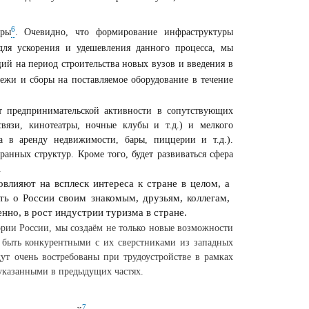
6
уры
. Очевидно, что формирование инфраструктуры
для ускорения и удешевления данного процесса, мы
ий на период строительства новых вузов и введения в
ежи и сборы на поставляемое оборудование в течение
ст предпринимательской активности в сопутствующих
вязи, кинотеатры, ночные клубы и т.д.) и мелкого
ча в аренду недвижимости, бары, пиццерии и т.д.).
анных структур. Кроме того, будет развиваться сфера
.
влияют на всплеск интереса к стране в целом, а
ть о России своим знакомым, друзьям, коллегам,
нно, в рост индустрии туризма в стране.
ории России, мы создаём не только новые возможности
, быть конкурентными с их сверстниками из западных
ут очень востребованы при трудоустройстве в рамках
 указанными в предыдущих частях.
7