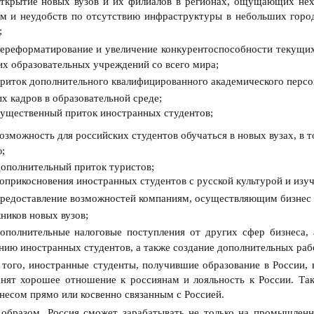
ткрытие новых вузов и их филиалов в регионах, ощущающих нех
м и неудобств по отсутствию инфраструктуры в небольших горо
;
ереформатирование и увеличение конкурентоспособности текущих
х образовательных учреждений со всего мира;
риток дополнительного квалифицированного академического персон
х кадров в образовательной среде;
ущественный приток иностранных студентов;
озможность для российских студентов обучаться в новых вузах, в т
;
ополнительный приток туристов;
оприкосновения иностранных студентов с русской культурой и изуч
редоставление возможностей компаниям, осуществляющим бизнес в
ников новых вузов;
ополнительные налоговые поступления от других сфер бизнеса, 
нию иностранных студентов, а также создание дополнительных раб
того, иностранные студенты, получившие образование в России, 
нят хорошее отношение к россиянам и лояльность к России. Та
знесом прямо или косвенно связанным с Россией.
образом, Россия сможет зарабатывать не только на промышленно