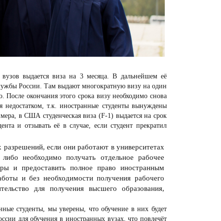
вузов выдается виза на 3 месяца. В дальнейшем её
лужбы России. Там выдают многократную визу на один
о. После окончания этого срока визу необходимо снова
ся недостатком, т.к. иностранные студенты вынуждены
имера, в США студенческая виза
(F-1)
выдается на срок
нта и отзывать её в случае, если студент прекратил
 разрешений, если они работают в университетах
, либо необходимо получать отдельное рабочее
еры и предоставить полное право иностранным
аботы и без необходимости получения рабочего
тельство для получения высшего образования,
нные студенты, мы уверены, что обучение в них будет
оссии для обучения в иностранных вузах, что повлечёт