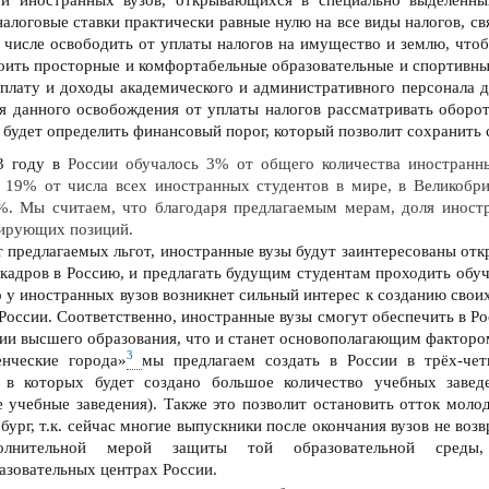
налоговые ставки практически равные нулю на все виды налогов, с
м числе освободить от уплаты налогов на имущество и землю, что
оить просторные и комфортабельные образовательные и спортивные
плату и доходы академического и административного персонала 
я данного освобождения от уплаты налогов рассматривать оборо
будет определить финансовый порог, который позволит сохранить
3 году в
России обучалось 3% от общего количества иностран
 19% от числа всех иностранных студентов в мире, в Великобр
. Мы считаем, что благодаря предлагаемым мерам, доля иностр
дирующих позиций.
т предлагаемых льгот, иностранные вузы будут заинтересованы от
 кадров в Россию, и предлагать будущим студентам проходить обу
о у иностранных вузов возникнет сильный интерес к созданию сво
России. Соответственно, иностранные вузы смогут обеспечить в Р
ии высшего образования
, что и станет основополагающим фактором
3
енческие города»
мы предлагаем создать в России в
трёх-че
, в которых будет создано большое количество учебных завед
 учебные заведения). Также это позволит остановить отток молод
бург,
т.к. сейчас многие выпускники после окончания вузов не воз
олнительной мерой защиты той образовательной среды
азовательных
центрах России.