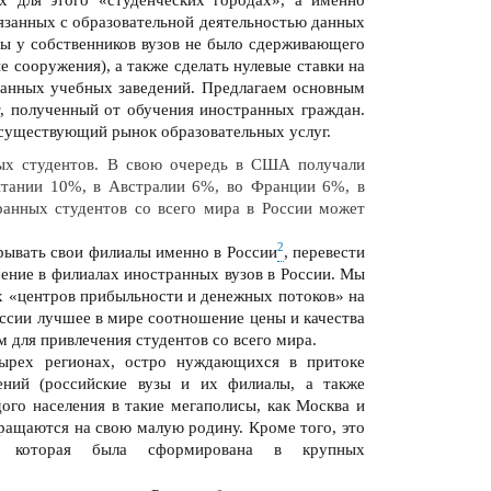
вязанных с образовательной деятельностью данных
бы у собственников вузов не было сдерживающего
 сооружения), а также сделать нулевые ставки на
данных учебных заведений. Предлагаем основным
т, полученный от обучения иностранных граждан.
 существующий рынок образовательных услуг.
ных студентов. В свою очередь в США получали
итании 10%, в Австралии 6%, во Франции 6%, в
анных студентов со всего мира в России может
2
крывать свои филиалы именно в России
, перевести
чение в филиалах иностранных вузов в России. Мы
их «центров прибыльности и денежных потоков» на
оссии
лучшее в мире соотношение цены и качества
 для привлечения студентов со всего мира.
тырех
регионах, остро нуждающихся в притоке
ений (российские вузы и их филиалы, а также
ого населения в такие мегаполисы, как Москва и
вращаются на свою малую родину. Кроме того, это
, которая была сформирована в крупных