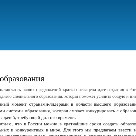
Перейти
к
основному
содержанию
образования
цатая часть наших предложений кратко посвящена идее создания в Ро
еднего специального образования, которая поможет усилить общую и ин
нный момент
странами-лидерами
в области
высшего образован
ми системы образования, которая сможет конкурировать с образов
 задачей, требующей долгого времени.
таем, что в России можно в кратчайшие сроки создать образов
льных и конкурентных в мире.
Для этого
мы предлагаем ввести в
 и иностранных вузов, открывающихся в специально выделенны