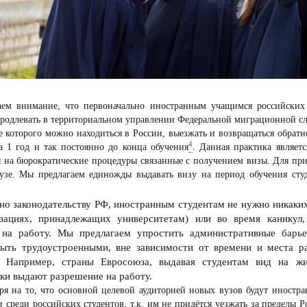
ем внимание, что первоначально иностранным учащимся российских 
родлевать в территориальном управлении Федеральной миграционной с
ие которого можно находиться в России, выезжать и возвращаться обратн
4
а 1 год и так постоянно до конца обучения
. Данная практика являет
я на бюрократические процедуры связанные с получением визы. Для пр
узе. Мы предлагаем единожды выдавать визу на период обучения студе
но законодательству РФ, иностранным студентам не нужно никаких
изациях, принадлежащих университетам) или во время каникул
 на работу. Мы предлагаем упростить административные барь
быть трудоустроенными, вне зависимости от времени и места р
. Например, страны Евросоюза, выдавая студентам вид на жи
ки выдают разрешение на работу.
ря на то, что основной целевой аудиторией новых вузов будут иностра
 среди российских студентов, т.к. им не придётся уезжать за пределы Р