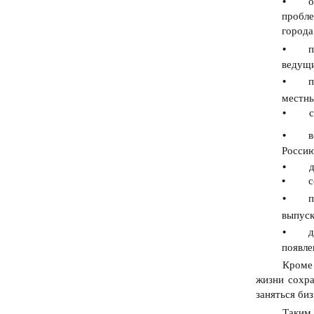
•
о
пробле
города
•
п
ведущи
•
п
местны
•
с
•
в
Россию
•
д
•
с
•
п
выпуск
•
д
появле
Кроме 
жизни сохра
заняться би
Таким 