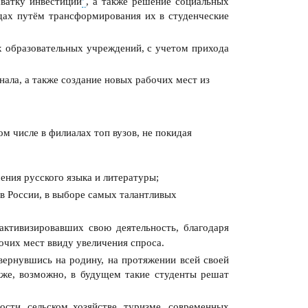
ватку инвестиций
, а также решение социальных
дах путём трансформирования их в студенческие
 образовательных учреждений, с учетом прихода
ала, а также создание новых рабочих мест из
ом числе в филиалах топ вузов, не покидая
ения русского языка и литературы;
 России, в выборе самых талантливых
активизировавших свою деятельность, благодаря
очих мест ввиду увеличения спроса.
вернувшись на родину, на протяжении всей своей
кже, возможно, в будущем такие студенты решат
сти, сельском хозяйстве, туризме, современных