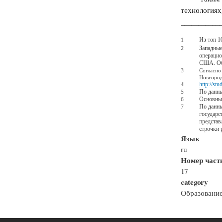
технологиях
___________
Из топ 1
1
Западные
2
операцио
США.
Об
3
Согласно
Новгоро
http://stu
4
По данны
5
Основные
6
По данны
7
государс
представ
строчки 
Язык
ru
Номер части
17
category
Образовани