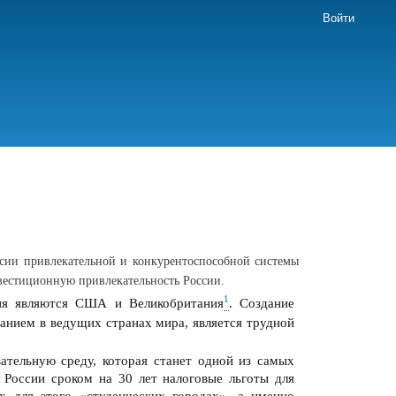
Войти
ссии привлекательной и конкурентоспособной системы
вестиционную привлекательность России.
1
ия являются США и Великобритания
. Создание
анием в ведущих странах мира, является трудной
ательную среду, которая станет одной из самых
 России сроком на 30 лет налоговые льготы для
х для этого «студенческих городах», а именно