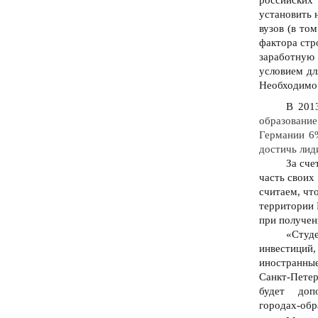
установить 
вузов (в то
фактора стр
заработную 
условием дл
Необходимо 
В 201
образование
Германии 6%
достичь ли
За сче
часть своих
считаем, чт
территории 
при получен
«Студ
инвестиций
иностранные
Санкт-Петер
будет доп
городах-обр