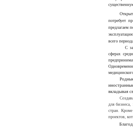
существенную
Открыт
потребует п
предлагаем п
эксплуатацию
всего период
С з
сферах сред
предпринима
Одновременно
медицинского
Родные
иностранные
вкладывая с
Создав
для бизнеса,
стран. Кроме
проектов, ко
Благод