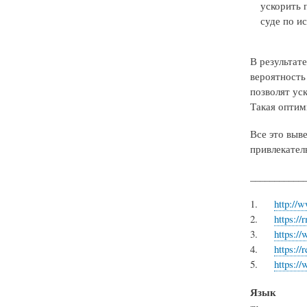
ускорить 
суде по и
В результат
вероятность
позволят ус
Такая оптим
Все это выв
привлекател
___________
http://
https://
https://
https:/
https://
Язык
ru