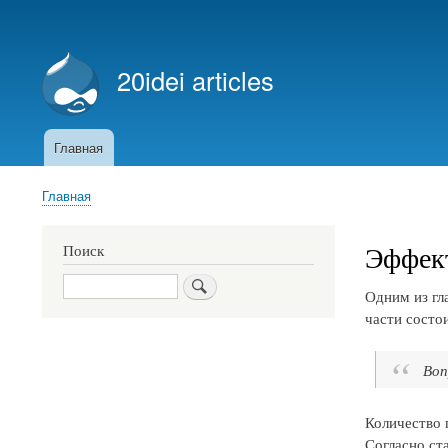
Меню
учётной
20idei articles
записи
пользователя
Главная
Основная
навигация
Главная
Строка
навигации
Эффект
Поиск
Поиск
Одним из гл
части состо
Воп
Количество 
Согласно ст