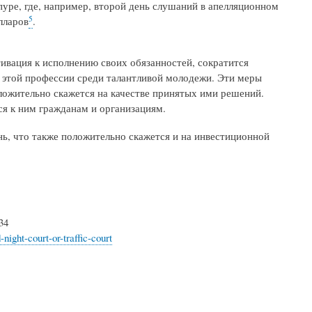
уре, где, например, второй день слушаний в апелляционном
5
лларов
.
тивация к исполнению своих обязанностей, сократится
 этой профессии среди талантливой молодежи. Эти меры
ложительно скажется на качестве принятых ими решений.
ся к ним гражданам и организациям.
нь, что также положительно скажется и на инвестиционной
34
night-court-or-traffic-court