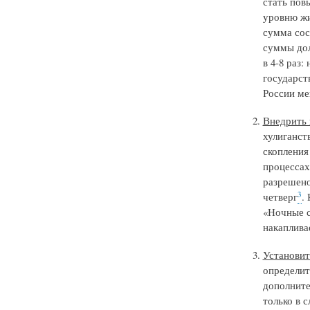
стать пов
уровню жи
сумма сост
суммы дол
в 4-8 раз
государст
России ме
Внедрить 
хулиганст
скопления
процессах
разрешено
3
четверг
.
«Ночные с
накаплива
Установит
определит
дополните
только в 