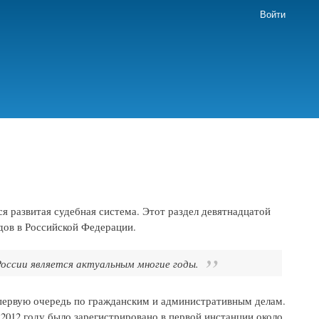
Войти
я развитая судебная система. Этот раздел девятнадцатой
дов в Российской Федерации.
России является актуальным многие годы.
 первую очередь по гражданским и административным делам.
2012 году было зарегистрировано в первой инстанции около