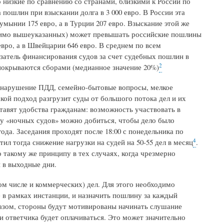
низкие по сравнению со странами, близкими к России по
ошлин при взыскании долга в 3 000 евро. В России эта
Румынии 175 евро, а в Турции 207 евро. Взыскание этой же
омимо вышеуказанных) может превышать российские пошлины
евро, а в Швейцарии 646 евро. В среднем по всем
азатель финансирования судов за счет судебных пошлин в
2
покрываются сборами (медианное значение 20%)
 нарушение ПДД, семейно-бытовые вопросы, мелкое
акой подход разгрузит суды от большого потока дел и их
тавят удобства гражданам: возможность участвовать в
ту «ночных судов» можно добиться, чтобы дело было
ода. Заседания проходят после 18:00 с понедельника по
4
тил тогда снижение нагрузки на судей на 50-55 дел в месяц
.
акому же принципу в тех случаях, когда чрезмерно
 в выходные дни.
ом числе и коммерческих) дел. Для этого необходимо
 в рамках инстанции, и назначить пошлину за каждый
азом, стороны будут мотивированы начинать слушание
ли ответчика будет оплачиваться. Это может значительно