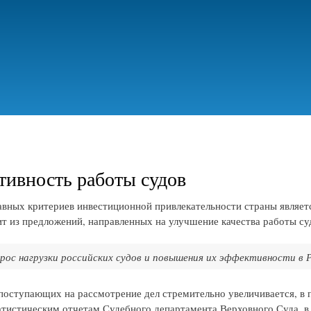
Перейти
к
основному
содержанию
ивность работы судов
авных критериев инвестиционной привлекательности страны являетс
ит из предложений, направленных на улучшение качества работы су
рос нагрузки российских судов и повышения их эффективности в 
поступающих на рассмотрение дел стремительно увеличивается, в
атистическим отчетам Судебного департамента Верховного Суда, в 