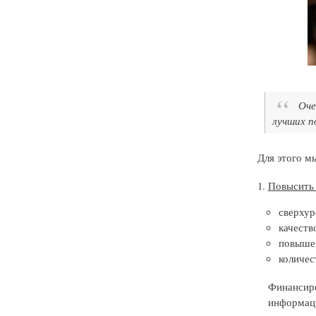
Оче
лучших п
Для этого м
Повысить 
сверхур
качеств
повышен
количес
Финансиро
информаци