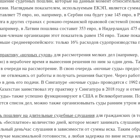
ышение судебных пошлин, которые на данный момент относительно 
зни. Наглядным показателем, используемым ЕКЭП, является сумма п
авляет 75 евро, но, например, в Сербии она будет уже 145 евро, в 
га в других странах с романо-германской правовой системой (п
: например, в Латвии пошлина составит 353 евро, в Нидерландах 475 
вам-членам организации этот показатель равен 154 евро. Также пок
ньше среднеевропейского: только 16% расходов судопроизводства 
практику «ночных судов»
для рассмотрения мелких дел (например,
во) в нерабочее время и вынесения решения по ним за один день. Т
 в очереди на рассмотрение. В свою очередь «ночные суды» предос
 не отвлекаясь от работы и получать решения быстрее. Через рабо
 в день его подачи. В Сингапуре «ночные суды» проводятся с 1992 г
 Казахстан заимствовал эту практику у Сингапура в 2018 году и отме
уды» также успешно функционируют в США и Великобритании. По т
ется список дел, можно также организовывать суды ранним утром и
ь пошлину на длительные судебные слушания
для гражданских (в т
ь «бесплатное» количество дней, которое может занимать слушание
льный день/час слушания в зависимости от суммы иска. Таким обр
случае максимальной готовности, а любая задержка по вине истца и