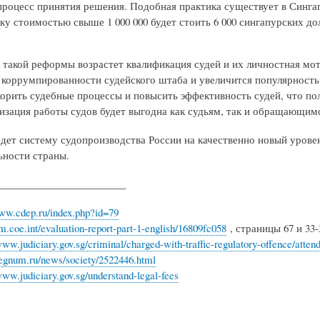
процесс принятия решения. Подобная практика существует в Сингап
ску стоимостью свыше 1 000 000 будет стоить 6 000 сингапурских до
е такой реформы возрастет квалификация судей и их личностная мо
 коррумпированности судейского штаба и увеличится популярность
корить судебные процессы и повысить эффективность судей, что по
изация работы судов будет выгодна как судьям, так и обращающим
едет систему судопроизводства России на качественно новый урове
ьности страны.
__________________________
www.cdep.ru/index.php?id=79
rm.coe.int/evaluation-report-part-1-english/16809fc058
, страницы 67 и 33-
www.judiciary.gov.sg/criminal/charged-with-traffic-regulatory-offence/attend-
/regnum.ru/news/society/2522446.html
www.judiciary.gov.sg/understand-legal-fees