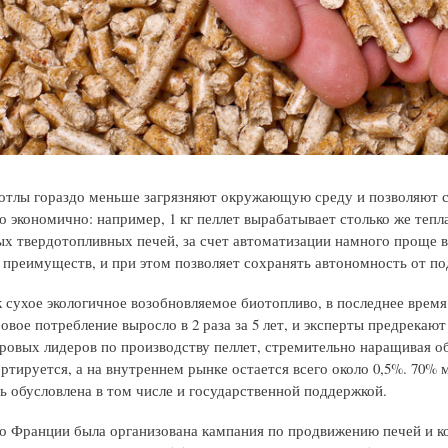
отлы гораздо меньше загрязняют окружающую среду и позволяют с
 экономично: например, 1 кг пеллет вырабатывает столько же тепла,
х твердотопливных печей, за счет автоматизации намного проще в
 преимуществ, и при этом позволяет сохранять автономность от по
к сухое экологичное возобновляемое биотопливо, в последнее время
овое потребление выросло в 2 раза за 5 лет, и эксперты предрекают
ровых лидеров по производству пеллет, стремительно наращивая об
ортируется, а на внутреннем рынке остается всего около 0,5%. 70
ь обусловлена в том числе и государственной поддержкой.
о Франции была организована кампания по продвижению печей и к