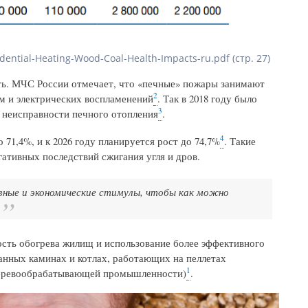
dential-Heating-Wood-Coal-Health-Impacts-ru.pdf (стр. 27)
ть. МЧС России отмечает, что «печные» пожары занимают
2
м и электрических воспламенений
. Так в 2018 году было
3
 неисправности печного отопления
.
4
 71,4%, и к 2026 году планируется рост до 74,7%
. Такие
егативных последствий сжигания угля и дров.
вные и экономические стимулы, чтобы как можно
ость обогрева жилищ и использование более эффективного
анных каминах и котлах, работающих на пеллетах
1
т деревообрабатывающей промышленности)
.