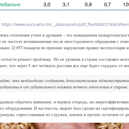
https://www.euro.who.int/__data/assets/pdf_file/0004/274963/Resi
лема отопления углем и дровами – это повышенная пожароопаснос
о по частоте возникновения после неосторожного обращения с огне
овано 22 857 пожаров по причине нарушения правил эксплуатации и
отчасти решает проблему. Но ее уровень в стране составляет всего
ют, что через 5 лет четверть россиян все еще будет страдать от н
видно, что необходимо создавать дополнительные администрати
избавиться от губительного влияния печного отопления в стране.
довала обратить внимание, в первую очередь, на энергоэффективн
го оборудования. В частности, акцент был сделан на сертифициров
гранулы, спрессованные из стружек, опилок и прочих остатков о