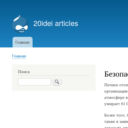
Меню
учётной
20idei articles
записи
пользователя
Главная
Основная
навигация
Главная
Строка
навигации
Безопа
Поиск
Поиск
Печное отоп
организация
атмосфере в
умирает 61 
Более того,
также в зав
доказали, ч