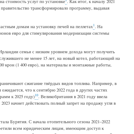
 на стоимость услуг по установке
. Как итог, к началу 2021
у правительство трансформировало программу, выдавая
1
частным домам на установку печей на пеллетах
. На
лионов евро для стимулирования модернизации системы
Ирландии семьи с низким уровнем дохода могут получить
ослужившего не менее 15 лет, на новый котел, работающий на
00 крон (1 400 евро), на материалы и монтажные работы,
граничивают сжигание твёрдых видов топлива. Например, в
ожидается, что к сентябрю 2022 года в других частях
10
рамм к 2025 году)
. Великобритания в 2021 году ввела
 2023 начнет действовать полный запрет на продажу угля в
тала Бурятия. С начала отопительного сезона 2021–2022
претили всем юридическим лицам, имеющим доступ к