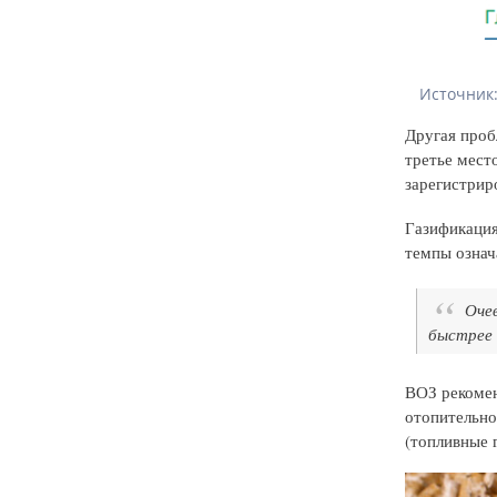
Источник: 
Другая проб
третье мест
зарегистрир
Газификация 
темпы означа
Оче
быстрее 
ВОЗ рекомен
отопительно
(топливные 