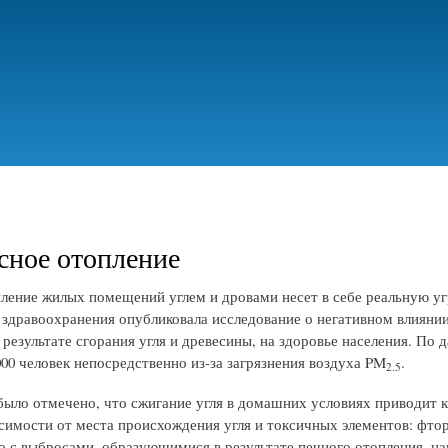
Перейти
к
основному
содержанию
сное отопление
ление жилых помещений углем и дровами несет в себе реальную уг
 здравоохранения опубликовала исследование о негативном влияни
 результате сгорания угля и древесины, на здоровье населения. По
000 человек непосредственно из-за загрязнения воздуха PM
.
2.5
 было отмечено, что сжигание угля в домашних условиях приводит к
исимости от места происхождения угля и токсичных элементов: фтор
то с выбросами, образующимися в результате печного отопления, 