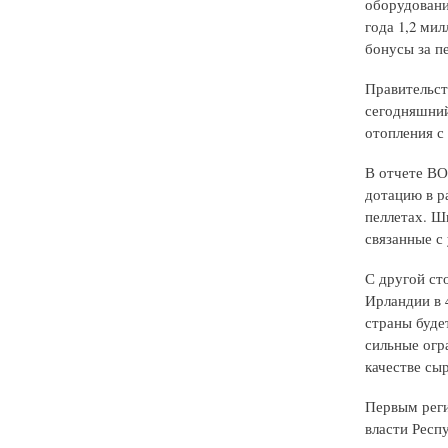
оборудовани
года 1,2 ми
бонусы за п
Правительст
сегодняшний
отопления с
В отчете ВО
дотацию в р
пеллетах. Шв
связанные с
С другой ст
Ирландии в 
страны буде
сильные огр
качестве сы
Первым реги
власти Респ