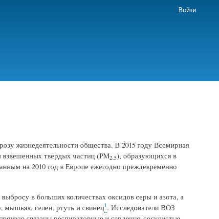
Войти
розу жизнедеятельности общества. В 2015 году Всемирная
и взвешенных твердых частиц (PM
), образующихся в
2.5
 данным на 2010 год в Европе ежегодно преждевременно
 выбросу в больших количествах оксидов серы и азота, а
1
, мышьяк, селен, ртуть и свинец
. Исследователи ВОЗ
напрямую связаны респираторные и сердечно-сосудистые