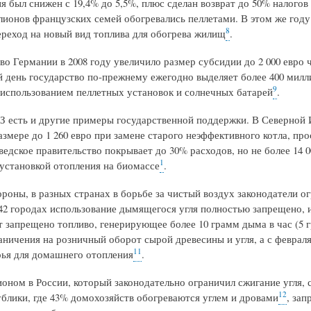
я был снижен с 19,4% до 5,5%, плюс сделан возврат до 50% налогов
ллионов французских семей обогревались пеллетами. В этом же год
8
ереход на новый вид топлива для обогрева жилищ
.
во Германии в 2008 году увеличило размер субсидии до 2 000 евро 
 день государство по-прежнему ежегодно выделяет более 400 мил
9
 использованием пеллетных установок и солнечных батарей
.
З есть и другие примеры государственной поддержки. В Северной 
азмере до 1 260 евро при замене старого неэффективного котла, пр
едское правительство покрывает до 30% расходов, но не более 14 0
1
 установкой отопления на биомассе
.
ороны, в разных странах в борьбе за чистый воздух законодатели о
42 городах использование дымящегося угля полностью запрещено, и 
т запрещено топливо, генерирующее более 10 грамм дыма в час (5 г
аничения на розничный оборот сырой древесины и угля, а с февраля
11
рья для домашнего отопления
.
оном в России, который законодательно ограничил сжигание угля, с
12
ублики, где 43% домохозяйств обогреваются углем и дровами
, за