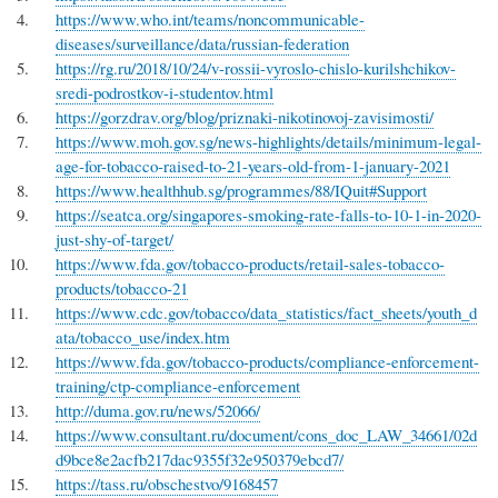
https://www.who.int/teams/noncommunicable-
diseases/surveillance/data/russian-federation
https://rg.ru/2018/10/24/v-rossii-vyroslo-chislo-kurilshchikov-
sredi-podrostkov-i-studentov.html
https://gorzdrav.org/blog/priznaki-nikotinovoj-zavisimosti/
https://www.moh.gov.sg/news-highlights/details/minimum-legal-
age-for-tobacco-raised-to-21-years-old-from-1-january-2021
https://www.healthhub.sg/programmes/88/IQuit#Support
https://seatca.org/singapores-smoking-rate-falls-to-10-1-in-2020-
just-shy-of-target/
https://www.fda.gov/tobacco-products/retail-sales-tobacco-
products/tobacco-21
https://www.cdc.gov/tobacco/data_statistics/fact_sheets/youth_d
ata/tobacco_use/index.htm
https://www.fda.gov/tobacco-products/compliance-enforcement-
training/ctp-compliance-enforcement
http://duma.gov.ru/news/52066/
https://www.consultant.ru/document/cons_doc_LAW_34661/02d
d9bce8e2acfb217dac9355f32e950379ebcd7/
https://tass.ru/obschestvo/9168457