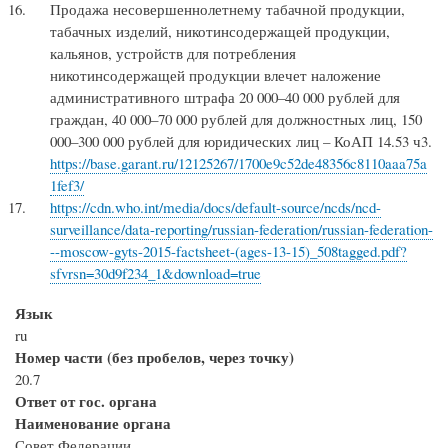
Продажа несовершеннолетнему табачной продукции,
табачных изделий, никотинсодержащей продукции,
кальянов, устройств для потребления
никотинсодержащей продукции влечет наложение
административного штрафа 20 000–40 000 рублей для
граждан, 40 000–70 000 рублей для должностных лиц, 150
000–300 000 рублей для юридических лиц – КоАП 14.53 ч3.
https://base.garant.ru/12125267/1700e9c52de48356c8110aaa75a
1fef3/
https://cdn.who.int/media/docs/default-source/ncds/ncd-
surveillance/data-reporting/russian-federation/russian-federation-
--moscow-gyts-2015-factsheet-(ages-13-15)_508tagged.pdf?
sfvrsn=30d9f234_1&download=true
Язык
ru
Номер части (без пробелов, через точку)
20.7
Ответ от гос. органа
Наименование органа
Совет Федерации