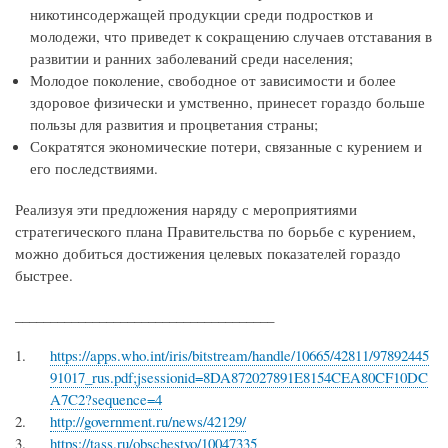
никотинсодержащей продукции среди подростков и
молодежи, что приведет к сокращению случаев отставания в
развитии и ранних заболеваний среди населения;
Молодое поколение, свободное от зависимости и более
здоровое физически и умственно, принесет гораздо больше
пользы для развития и процветания страны;
Сократятся экономические потери, связанные с курением и
его последствиями.
Реализуя эти предложения наряду с мероприятиями
стратегического плана Правительства по борьбе с курением,
можно добиться достижения целевых показателей гораздо
быстрее.
_____________________________________
https://apps.who.int/iris/bitstream/handle/10665/42811/97892445
91017_rus.pdf;jsessionid=8DA872027891E8154CEA80CF10DC
A7C2?sequence=4
http://government.ru/news/42129/
https://tass.ru/obschestvo/10047335