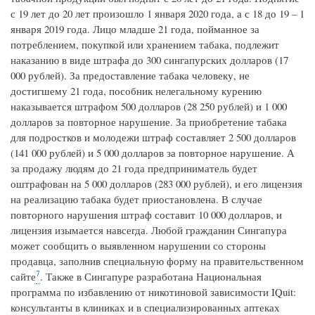
с 19 лет до 20 лет произошло 1 января 2020 года, а с 18 до 19 – 1
января 2019 года. Лицо младше 21 года, пойманное за
потреблением, покупкой или хранением табака, подлежит
наказанию в виде штрафа до 300 сингапурских долларов (17
000 рублей). За предоставление табака человеку, не
достигшему 21 года, пособник нелегальному курению
наказывается штрафом 500 долларов (28 250 рублей) и 1 000
долларов за повторное нарушение. За приобретение табака
для подростков и молодежи штраф составляет 2 500 долларов
(141 000 рублей) и 5 000 долларов за повторное нарушение. А
за продажу людям до 21 года предприниматель будет
оштрафован на 5 000 долларов (283 000 рублей), и его лицензия
на реализацию табака будет приостановлена. В случае
повторного нарушения штраф составит 10 000 долларов, и
лицензия изымается навсегда. Любой гражданин Сингапура
может сообщить о выявленном нарушении со стороны
продавца, заполнив специальную форму на правительственном
7
сайте
. Также в Сингапуре разработана Национальная
программа по избавлению от никотиновой зависимости IQuit:
консультанты в клиниках и в специализированных аптеках