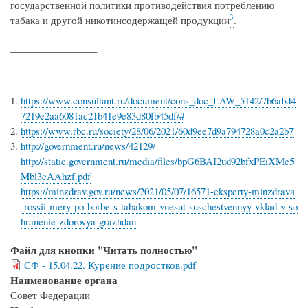
государственной политики противодействия потреблению
3
табака и другой никотинсодержащей продукции
.
__________________
https://www.consultant.ru/document/cons_doc_LAW_5142/7b6abd4
7219e2aa6081ac21b41e9e83d80fb45df/#
https://www.rbc.ru/society/28/06/2021/60d9ee7d9a794728a0c2a2b7
http://government.ru/news/42129/
http://static.government.ru/media/files/bpG6BAI2ud92bfxPEiXMe5
Mbl3cAAhzf.pdf
https://minzdrav.gov.ru/news/2021/05/07/16571-eksperty-minzdrava
-rossii-mery-po-borbe-s-tabakom-vnesut-suschestvennyy-vklad-v-so
hranenie-zdorovya-grazhdan
Файл для кнопки "Читать полностью"
СФ - 15.04.22. Курение подростков.pdf
Наименование органа
Совет Федерации