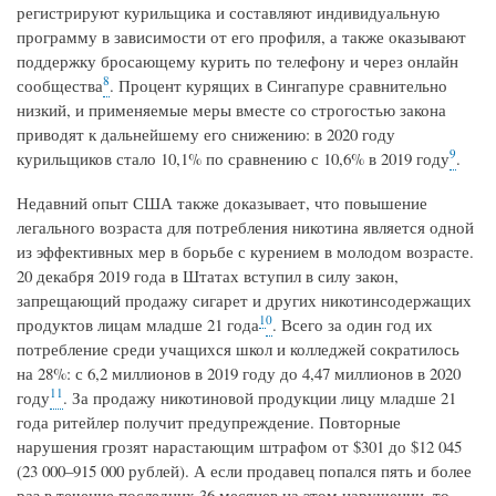
регистрируют курильщика и составляют индивидуальную
программу в зависимости от его профиля, а также оказывают
поддержку бросающему курить по телефону и через онлайн
8
сообщества
. Процент курящих в Сингапуре сравнительно
низкий, и применяемые меры вместе со строгостью закона
приводят к дальнейшему его снижению: в 2020 году
9
курильщиков стало 10,1% по сравнению с 10,6% в 2019 году
.
Недавний опыт США также доказывает, что повышение
легального возраста для потребления никотина является одной
из эффективных мер в борьбе с курением в молодом возрасте.
20 декабря 2019 года в Штатах вступил в силу закон,
запрещающий продажу сигарет и других никотинсодержащих
1
0
продуктов лицам младше 21 года
. Всего за один год их
потребление среди учащихся школ и колледжей сократилось
на 28%: с 6,2 миллионов в 2019 году до 4,47 миллионов в 2020
11
году
. За продажу никотиновой продукции лицу младше 21
года ритейлер получит предупреждение. Повторные
нарушения грозят нарастающим штрафом от $301 до $12 045
(23 000–915 000 рублей). А если продавец попался пять и более
раз в течение последних 36 месяцев на этом нарушении, то