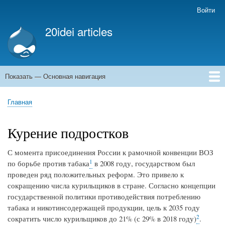
Перейти
Войти
Меню
к
учётной
20idei articles
основному
записи
содержанию
пользователя
Показать — Основная навигация
Основная
навигация
Главная
Главная
Строка
навигации
Курение подростков
С момента присоединения России к рамочной конвенции ВОЗ
1
по борьбе против табака
в 2008 году, государством был
проведен ряд положительных реформ. Это привело к
сокращению числа курильщиков в стране. Согласно концепции
государственной политики противодействия потреблению
табака и никотинсодержащей продукции, цель к 2035 году
2
сократить число курильщиков до 21% (с 29% в 2018 году)
.